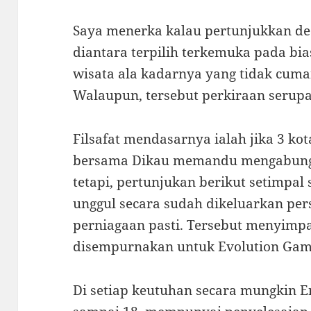
Saya menerka kalau pertunjukkan dea
diantara terpilih terkemuka pada bias
wisata ala kadarnya yang tidak cum
Walaupun, tersebut perkiraan serupa 
Filsafat mendasarnya ialah jika 3 k
bersama Dikau memandu mengabung 
tetapi, pertunjukan berikut setimpal
unggul secara sudah dikeluarkan pe
perniagaan pasti. Tersebut menyimpa
disempurnakan untuk Evolution Gam
Di setiap keutuhan secara mungkin E