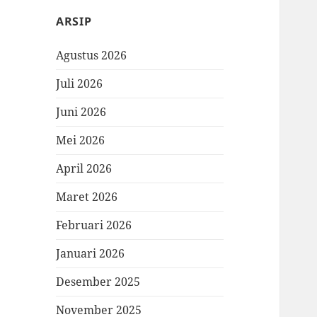
ARSIP
Agustus 2026
Juli 2026
Juni 2026
Mei 2026
April 2026
Maret 2026
Februari 2026
Januari 2026
Desember 2025
November 2025