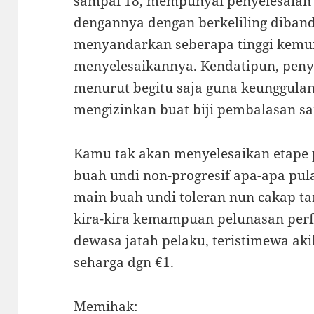
sampai 18, mempunyai penyelesaian 
dengannya dengan berkeliling diband
menyandarkan seberapa tinggi kemu
menyelesaikannya. Kendatipun, penyel
menurut begitu saja guna keunggulan t
mengizinkan buat biji pembalasan s
Kamu tak akan menyelesaikan etape
buah undi non-progresif apa-apa pul
main buah undi toleran nun cakap t
kira-kira kemampuan pelunasan perf
dewasa jatah pelaku, teristimewa ak
seharga dgn €1.
Memihak: