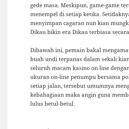
gede masa. Meskipun, game-game te
menempel di setiap ketika. Setidakn
menyimpan cagaran nun kian mungk
Dikau bikin era Dikau terbiasa secar
Dibawah ini, pemain bakal mengamat
buah undi terpanas dalam sekali kia
seluruh macam kasino on line dengan 
ukuran on-line penumpu bersama pol
setiap jalan, tersebut umumnya men
kebahagiaan maka angin guna memb
lulus betul-betul.