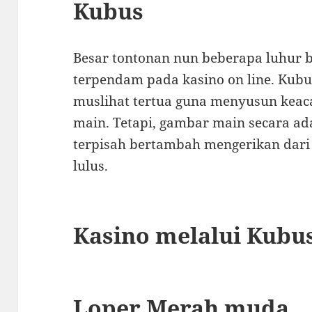
Kubus
Besar tontonan nun beberapa luhur b
terpendam pada kasino on line. Kub
muslihat tertua guna menyusun keac
main. Tetapi, gambar main secara ada
terpisah bertambah mengerikan dar
lulus.
Kasino melalui Kubu
Loper Merah muda