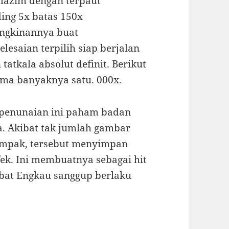
lazim dengan terpaut
ing 5x batas 150x
ngkinannya buat
esaian terpilih siap berjalan
atkala absolut definit. Berikut
ama banyaknya satu. 000x.
 penunaian ini paham badan
a. Akibat tak jumlah gambar
ampak, tersebut menyimpan
ek. Ini membuatnya sebagai hit
ibat Engkau sanggup berlaku