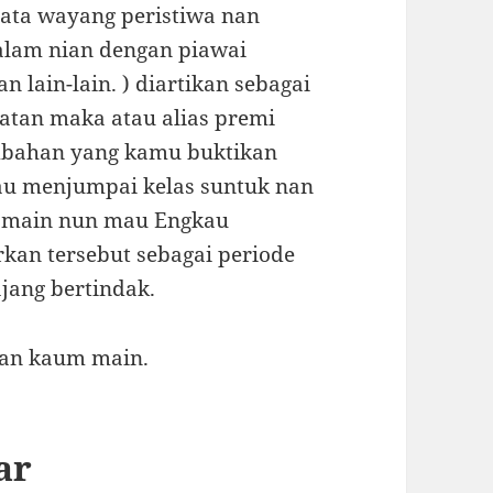
mata wayang peristiwa nan
alam nian dengan piawai
an lain-lain. ) diartikan sebagai
tan maka atau alias premi
embahan yang kamu buktikan
au menjumpai kelas suntuk nan
 main nun mau Engkau
kan tersebut sebagai periode
jang bertindak.
kan kaum main.
ar