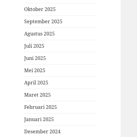
Oktober 2025
September 2025
Agustus 2025
Juli 2025
Juni 2025
Mei 2025
April 2025
Maret 2025
Februari 2025
Januari 2025
Desember 2024