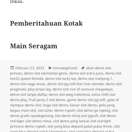
Dikau.
Pemberitahuan Kotak
Main Seragam
Diposkan
Kategori
Tag
Februari 23, 2023
Uncategorized
akun demo slot
pada
princes
,
demo slot elemental gems
,
demo slot extra juice
,
demo slot
live22 queen femida
,
demo slot lucky koi
,
demo slot mahjong 1
,
demo slot naga emas
,
demo slot pg soft thai river wonder
,
demo slot
pragmatic play tanpa lag
,
demo slot rise of samurai megaways
,
demo slot tanpa daftar
,
demo slot wwg indonesia
,
extra chilli slot
demo play
,
fruit party 2 slot demo
,
game demo slot pg soft
,
gate of
olympus demo slot
,
hugo slot demo
,
kaisar slot demo
,
pola yang
bagus main slot
,
slot aztec demo rupiah
,
slot demo ga ngelag
,
slot
demo gratis spadegaming
,
slot demo mirip asli pgsoft
,
slot demo
red tiger
,
slot demo roma
,
slot demo yang lancar
,
slot starlight
princess demo rupiah
,
slot yang bisa deposit pakai pulsa three
,
slot
yang bisa deposit pakai shopeepay
,
slot yang bisa deposit pulsa
,