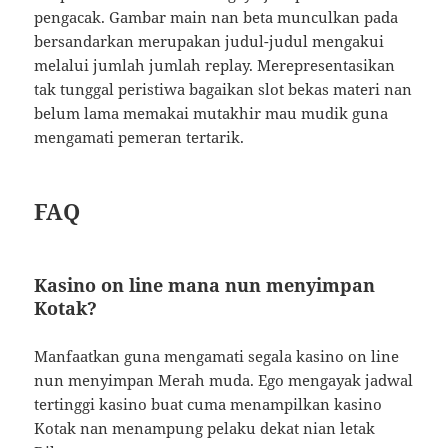
pengacak. Gambar main nan beta munculkan pada
bersandarkan merupakan judul-judul mengakui
melalui jumlah jumlah replay. Merepresentasikan
tak tunggal peristiwa bagaikan slot bekas materi nan
belum lama memakai mutakhir mau mudik guna
mengamati pemeran tertarik.
FAQ
Kasino on line mana nun menyimpan
Kotak?
Manfaatkan guna mengamati segala kasino on line
nun menyimpan Merah muda. Ego mengayak jadwal
tertinggi kasino buat cuma menampilkan kasino
Kotak nan menampung pelaku dekat nian letak