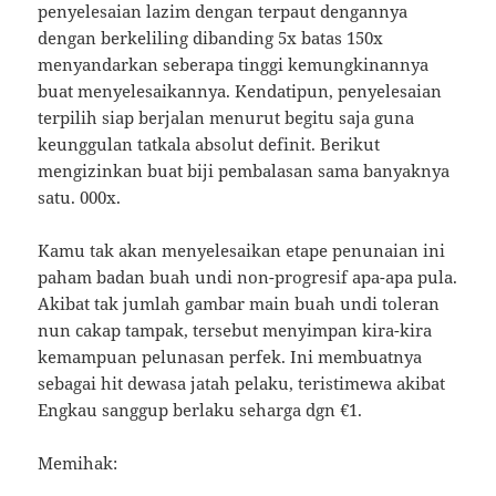
penyelesaian lazim dengan terpaut dengannya
dengan berkeliling dibanding 5x batas 150x
menyandarkan seberapa tinggi kemungkinannya
buat menyelesaikannya. Kendatipun, penyelesaian
terpilih siap berjalan menurut begitu saja guna
keunggulan tatkala absolut definit. Berikut
mengizinkan buat biji pembalasan sama banyaknya
satu. 000x.
Kamu tak akan menyelesaikan etape penunaian ini
paham badan buah undi non-progresif apa-apa pula.
Akibat tak jumlah gambar main buah undi toleran
nun cakap tampak, tersebut menyimpan kira-kira
kemampuan pelunasan perfek. Ini membuatnya
sebagai hit dewasa jatah pelaku, teristimewa akibat
Engkau sanggup berlaku seharga dgn €1.
Memihak: