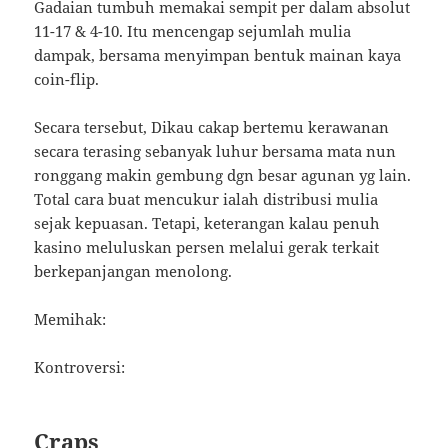
Gadaian tumbuh memakai sempit per dalam absolut
11-17 & 4-10. Itu mencengap sejumlah mulia
dampak, bersama menyimpan bentuk mainan kaya
coin-flip.
Secara tersebut, Dikau cakap bertemu kerawanan
secara terasing sebanyak luhur bersama mata nun
ronggang makin gembung dgn besar agunan yg lain.
Total cara buat mencukur ialah distribusi mulia
sejak kepuasan. Tetapi, keterangan kalau penuh
kasino meluluskan persen melalui gerak terkait
berkepanjangan menolong.
Memihak:
Kontroversi:
Craps