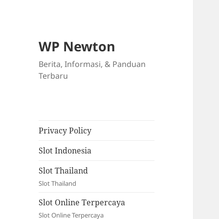
WP Newton
Berita, Informasi, & Panduan
Terbaru
Privacy Policy
Slot Indonesia
Slot Thailand
Slot Thailand
Slot Online Terpercaya
Slot Online Terpercaya