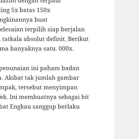
lazim dengan terpaut
ing 5x batas 150x
ngkinannya buat
esaian terpilih siap berjalan
atkala absolut definit. Berikut
ama banyaknya satu. 000x.
 penunaian ini paham badan
a. Akibat tak jumlah gambar
ampak, tersebut menyimpan
ek. Ini membuatnya sebagai hit
ibat Engkau sanggup berlaku