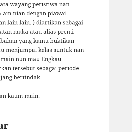
mata wayang peristiwa nan
alam nian dengan piawai
an lain-lain. ) diartikan sebagai
tan maka atau alias premi
embahan yang kamu buktikan
au menjumpai kelas suntuk nan
 main nun mau Engkau
kan tersebut sebagai periode
jang bertindak.
kan kaum main.
ar