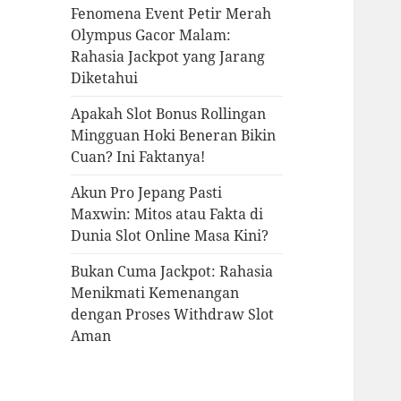
Fenomena Event Petir Merah
Olympus Gacor Malam:
Rahasia Jackpot yang Jarang
Diketahui
Apakah Slot Bonus Rollingan
Mingguan Hoki Beneran Bikin
Cuan? Ini Faktanya!
Akun Pro Jepang Pasti
Maxwin: Mitos atau Fakta di
Dunia Slot Online Masa Kini?
Bukan Cuma Jackpot: Rahasia
Menikmati Kemenangan
dengan Proses Withdraw Slot
Aman