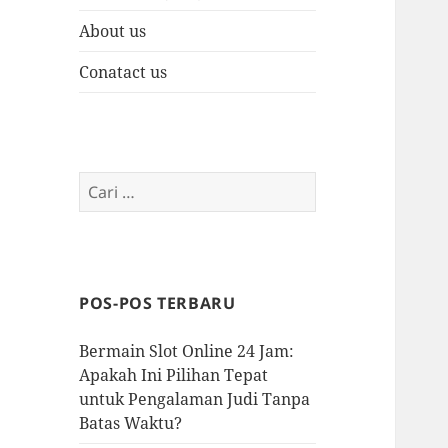
About us
Conatact us
Cari
untuk:
POS-POS TERBARU
Bermain Slot Online 24 Jam:
Apakah Ini Pilihan Tepat
untuk Pengalaman Judi Tanpa
Batas Waktu?