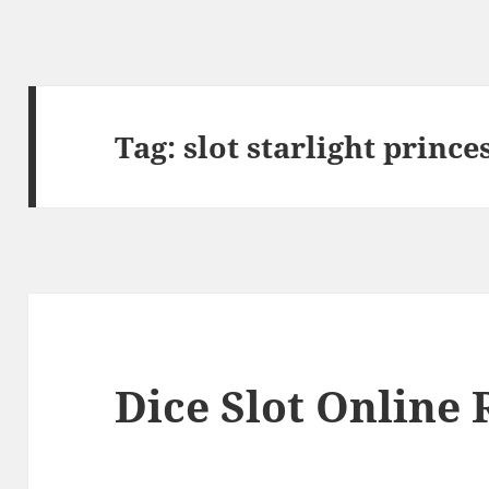
Tag:
slot starlight princ
Dice Slot Online