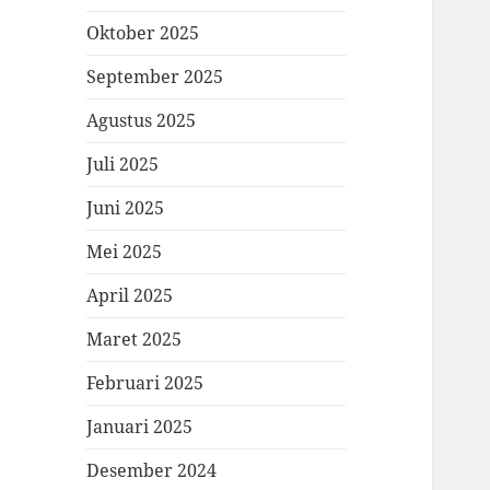
Oktober 2025
September 2025
Agustus 2025
Juli 2025
Juni 2025
Mei 2025
April 2025
Maret 2025
Februari 2025
Januari 2025
Desember 2024