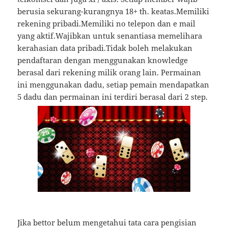
berusia sekurang-kurangnya 18+ th. keatas.Memiliki
rekening pribadi.Memiliki no telepon dan e mail
yang aktif.Wajibkan untuk senantiasa memelihara
kerahasian data pribadi.Tidak boleh melakukan
pendaftaran dengan menggunakan knowledge
berasal dari rekening milik orang lain. Permainan
ini menggunakan dadu, setiap pemain mendapatkan
5 dadu dan permainan ini terdiri berasal dari 2 step.
Jika bettor belum mengetahui tata cara pengisian