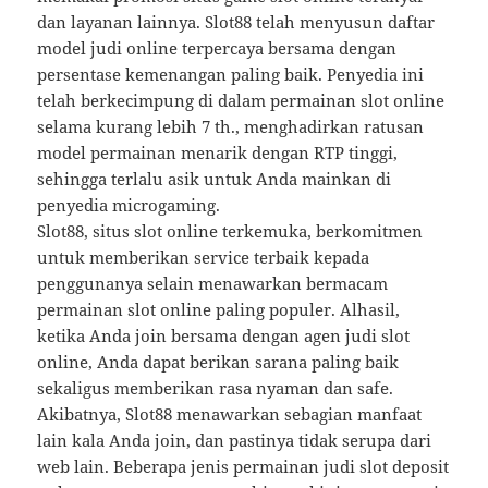
dan layanan lainnya. Slot88 telah menyusun daftar
model judi online terpercaya bersama dengan
persentase kemenangan paling baik. Penyedia ini
telah berkecimpung di dalam permainan slot online
selama kurang lebih 7 th., menghadirkan ratusan
model permainan menarik dengan RTP tinggi,
sehingga terlalu asik untuk Anda mainkan di
penyedia microgaming.
Slot88, situs slot online terkemuka, berkomitmen
untuk memberikan service terbaik kepada
penggunanya selain menawarkan bermacam
permainan slot online paling populer. Alhasil,
ketika Anda join bersama dengan agen judi slot
online, Anda dapat berikan sarana paling baik
sekaligus memberikan rasa nyaman dan safe.
Akibatnya, Slot88 menawarkan sebagian manfaat
lain kala Anda join, dan pastinya tidak serupa dari
web lain. Beberapa jenis permainan judi slot deposit