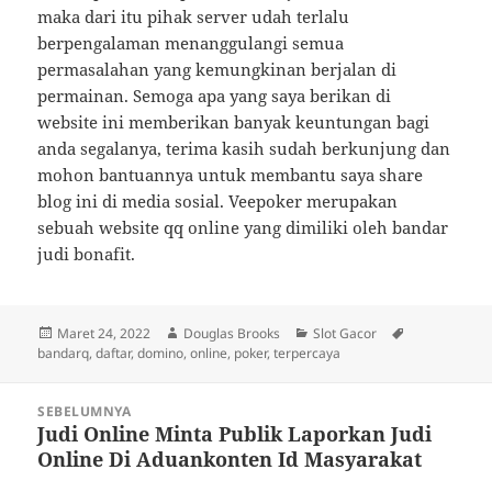
maka dari itu pihak server udah terlalu
berpengalaman menanggulangi semua
permasalahan yang kemungkinan berjalan di
permainan. Semoga apa yang saya berikan di
website ini memberikan banyak keuntungan bagi
anda segalanya, terima kasih sudah berkunjung dan
mohon bantuannya untuk membantu saya share
blog ini di media sosial. Veepoker merupakan
sebuah website qq online yang dimiliki oleh bandar
judi bonafit.
Diposkan
Penulis
Kategori
Tag
Maret 24, 2022
Douglas Brooks
Slot Gacor
pada
bandarq
,
daftar
,
domino
,
online
,
poker
,
terpercaya
Navigasi
SEBELUMNYA
pos
Judi Online Minta Publik Laporkan Judi
Pos
Online Di Aduankonten Id Masyarakat
sebelumnya: