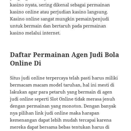
kasino nyata, sering dikenal sebagai permainan
kasino online atau perjudian kasino langsung.
Kasino online sangat mungkin pemain/penjudi
untuk bermain dan bertaruh pada permainan
kasino melalui internet.
Daftar Permainan Agen Judi Bola
Online Di
Situs judi online terpercaya telah pasti harus miliki
bermacam macam model taruhan, hal ini mesti di
lakukan agar para petaruh yang bermain di agen
judi online seperti Slot Online tidak merasa jenuh
dengan permainan yang monoton. Dengan banyak
nya pilihan link judi online maka harapan
kemenangan dapat lebih mudah tercapai karena
mereka dapat bersama bebas tentukan harus di