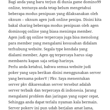
Bagi anda yang baru terjun di dunia game domino99
online, tentunya anda tetap belum mengetahui
beberapa modus penipuan yang dilaksanakan oleh
oknum – oknum agen judi online penipu. Disini kita
bakal sharing beberapa modus penipuan oleh agen
dominoqq online yang biasa menimpa member.
Agen judi qq online terpercaya juga bisa menolong
para member yang mengalami kesusahan didalam
terhubung website. Segala type kendala yang
dialami member, Agen qq terpercaya harus siap
membantu kapan saja setiap harinya.
Perlu anda ketahui, bahwa semua website judi
poker yang saya berikan disini menggunakan server
yang bernama pokerV / Pkv. Saya menentukan
server pkv dikarenakan server tersebut adalah
server terbaik dan terpercaya di indonesia. Jarang
mengalami problem dan jaringan yang super cepat,
Sehingga anda dapat terlalu nyaman kala bermain.
Server pokerv ini pun udah berjalan amat lama,