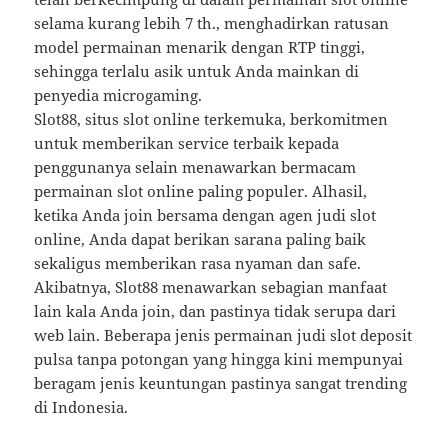
selama kurang lebih 7 th., menghadirkan ratusan
model permainan menarik dengan RTP tinggi,
sehingga terlalu asik untuk Anda mainkan di
penyedia microgaming.
Slot88, situs slot online terkemuka, berkomitmen
untuk memberikan service terbaik kepada
penggunanya selain menawarkan bermacam
permainan slot online paling populer. Alhasil,
ketika Anda join bersama dengan agen judi slot
online, Anda dapat berikan sarana paling baik
sekaligus memberikan rasa nyaman dan safe.
Akibatnya, Slot88 menawarkan sebagian manfaat
lain kala Anda join, dan pastinya tidak serupa dari
web lain. Beberapa jenis permainan judi slot deposit
pulsa tanpa potongan yang hingga kini mempunyai
beragam jenis keuntungan pastinya sangat trending
di Indonesia.