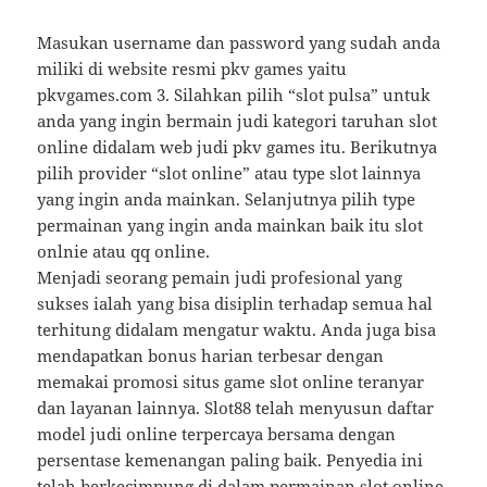
Masukan username dan password yang sudah anda
miliki di website resmi pkv games yaitu
pkvgames.com 3. Silahkan pilih “slot pulsa” untuk
anda yang ingin bermain judi kategori taruhan slot
online didalam web judi pkv games itu. Berikutnya
pilih provider “slot online” atau type slot lainnya
yang ingin anda mainkan. Selanjutnya pilih type
permainan yang ingin anda mainkan baik itu slot
onlnie atau qq online.
Menjadi seorang pemain judi profesional yang
sukses ialah yang bisa disiplin terhadap semua hal
terhitung didalam mengatur waktu. Anda juga bisa
mendapatkan bonus harian terbesar dengan
memakai promosi situs game slot online teranyar
dan layanan lainnya. Slot88 telah menyusun daftar
model judi online terpercaya bersama dengan
persentase kemenangan paling baik. Penyedia ini
telah berkecimpung di dalam permainan slot online