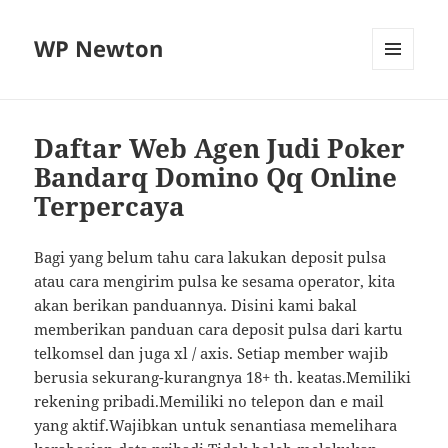
WP Newton
MENU
DAN
WIDGET
Daftar Web Agen Judi Poker
Bandarq Domino Qq Online
Terpercaya
Bagi yang belum tahu cara lakukan deposit pulsa
atau cara mengirim pulsa ke sesama operator, kita
akan berikan panduannya. Disini kami bakal
memberikan panduan cara deposit pulsa dari kartu
telkomsel dan juga xl / axis. Setiap member wajib
berusia sekurang-kurangnya 18+ th. keatas.Memiliki
rekening pribadi.Memiliki no telepon dan e mail
yang aktif.Wajibkan untuk senantiasa memelihara